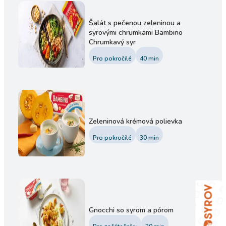
Šalát s pečenou zeleninou a
syrovými chrumkami Bambino
Chrumkavý syr
Pro pokročilé
40
min
Zeleninová krémová polievka
Pro pokročilé
30
min
Gnocchi so syrom a pórom