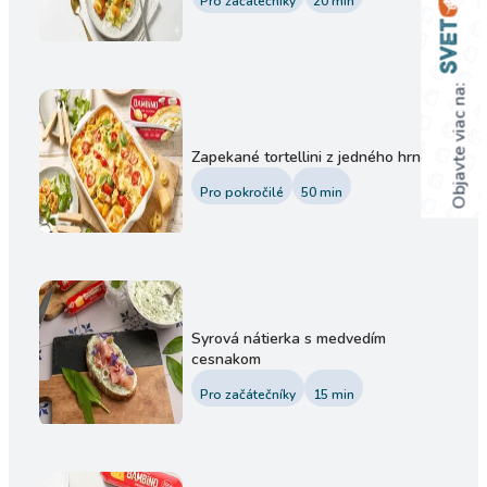
Pro začátečníky
20
min
Objavte viac na:
Zapekané tortellini z jedného hrnca
Pro pokročilé
50
min
Syrová nátierka s medvedím
cesnakom
Pro začátečníky
15
min