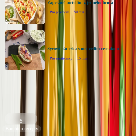
Zapekané tortellini z jedného hrnca
Pro pokročilé
50
min
Syrová nátierka s medvedím cesnakom
Pro začátečníky
15
min
Späť na všetky recepty
Krémová tekvicová polievka
5
Bambino recepty
Náročnosť
: