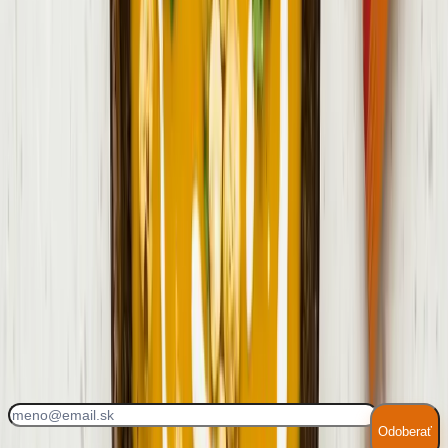
4
.
Polievku rozmixujte tyčovým mixérom dohladka a prípadne
preceďte, aby bola krásne krémová.
5
.
Petržlenovú vňať nasekajte nadrobno.
6
.
Polievku rozdeľte do misiek a na záver pridajte crème fraîche,
petržlenovú vňať a syrové chrumky Bambino Chrumkavý syr
Gouda.
Každý týždeň nové recepty!
Odoberať