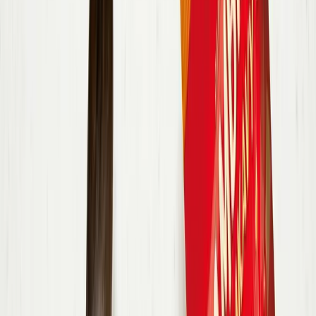
1 ks
tekvica maslová
15 g
petržlenová vňať
125 g
crème fraîche
1 balenie
Bambino Chrumkavý syr Gouda
Postup receptu
Nezhasínať obrazovku
1
.
Tekvicu rozkrojte na polovice, odstráňte semienka a dužinu