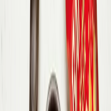
nakrájajte na kocky.
2
.
Na panvici alebo v hrnci osmažte cibuľu a cesnak. Po dvoch
minútach pridajte kocky tekvice a za stáleho miešania restujte ďalšie
dve minúty.
3
.
Prilejte vodu a priveďte do varu. Do vriacej vody pridajte kocky
zeleninového bujónu a nechajte na miernom ohni variť približne 10
minút.
4
.
Polievku rozmixujte tyčovým mixérom dohladka a prípadne
preceďte, aby bola krásne krémová.
5
.
Petržlenovú vňať nasekajte nadrobno.