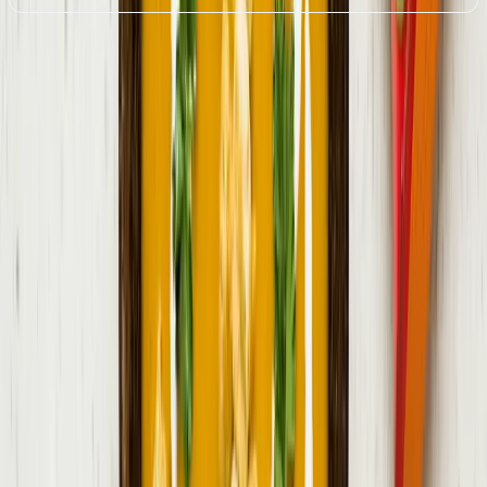
Postup receptu
Nezhasínať obrazovku
1
.
Tekvicu rozkrojte na polovice, odstráňte semienka a dužinu
nakrájajte na kocky.
2
.
Na panvici alebo v hrnci osmažte cibuľu a cesnak. Po dvoch
minútach pridajte kocky tekvice a za stáleho miešania restujte ďalšie
dve minúty.
3
.
Prilejte vodu a priveďte do varu. Do vriacej vody pridajte kocky
zeleninového bujónu a nechajte na miernom ohni variť približne 10
minút.