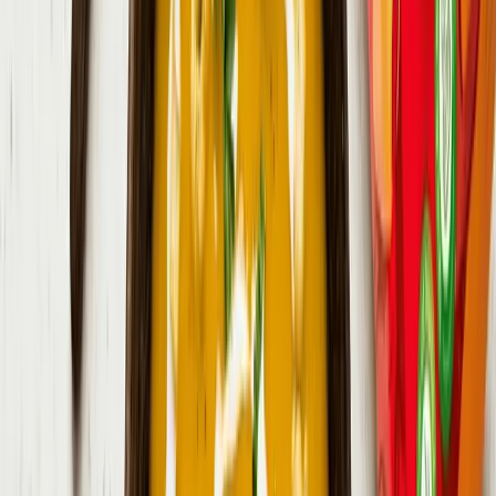
Čas prípravy
:
15
min
Ingrediencie
4 porcie
2 kocky
zeleninový bujón
2 strúčik
cesnak
1 ks
cibuľa