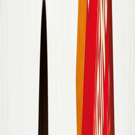
4 porcie
2 kocky
zeleninový bujón
2 strúčik
cesnak
1 ks
cibuľa
800 ml
voda