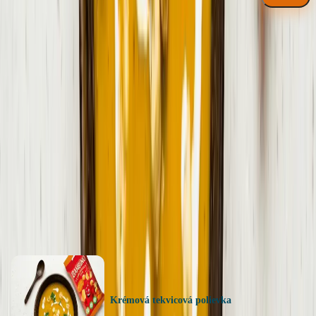
Súhlasím so
spracovaním osobných údajov
Hodnotenie receptu
5
0
hodnotenie
Ohodnotiť recept
Ďalšie recepty
Krémová tekvicová polievka