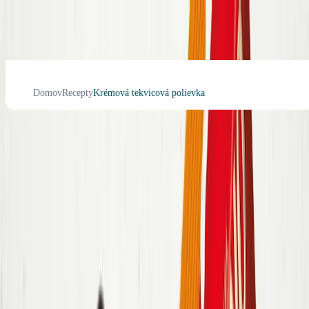
Domov
Recepty
Krémová tekvicová polievka
Krémová tekvicová polievka
5
Bambino recepty
Náročnosť
:
Čas prípravy
:
15
min
Ingredience
Postup
Výživa
Hodnotenie
Ingrediencie