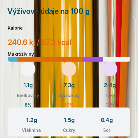
Výživové údaje na 100 g
Kalórie
240.6 kj / 57.3 kcal
Makroživiny
1.1g
7.3g
2.4g
Bielkoviny
Sacharidy
Tuky
8%
53%
17%
1.2g
1.5g
0.4g
Vláknina
Cukry
Soľ