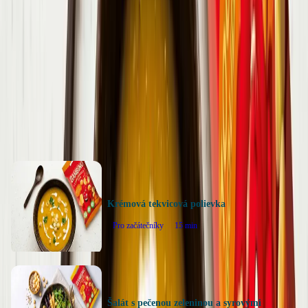
5
0
hodnotenie
Ohodnotiť recept
Ďalšie recepty
Krémová tekvicová polievka
Pro začátečníky
15
min
Šalát s pečenou zeleninou a syrovými