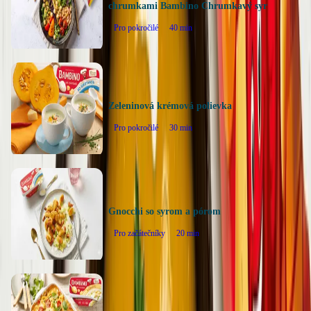
chrumkami Bambino Chrumkavý syr
Pro pokročilé
40
min
Zeleninová krémová polievka
Pro pokročilé
30
min
Gnocchi so syrom a pórom
Pro začátečníky
20
min