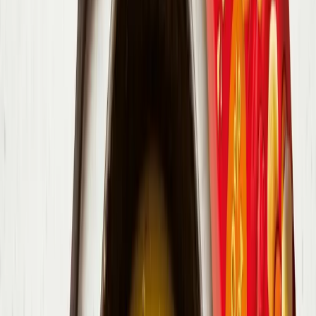
Kalórie
240.6 kj / 57.3 kcal
Makroživiny
1.1g
7.3g
2.4g
Bielkoviny
Sacharidy
Tuky
8%
53%
17%
1.2g
1.5g
0.4g
Vláknina
Cukry
Soľ
Hodnotenie receptu