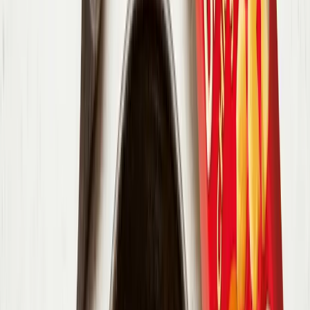
6
.
Polievku rozdeľte do misiek a na záver pridajte crème fraîche,
petržlenovú vňať a syrové chrumky Bambino Chrumkavý syr
Gouda.
Vytlačiť
Zdieľať
Ohodnotiť
Každý týždeň nové recepty!
Odoberať
Súhlasím so
spracovaním osobných údajov
Výživové údaje na 100 g