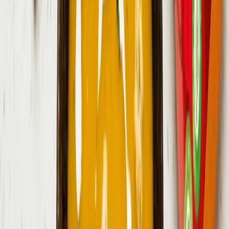
800 ml
voda
1 ks
tekvica maslová
15 g
petržlenová vňať
125 g
crème fraîche
1 balenie
Bambino Chrumkavý syr Gouda
Vytlačiť
Zdieľať