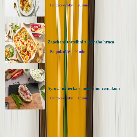
Pro začátečníky
20
min
Zapekané tortellini z jedného hrnca
Pro pokročilé
50
min
Syrová nátierka s medvedím cesnakom
Pro začátečníky
15
min
Späť na všetky recepty