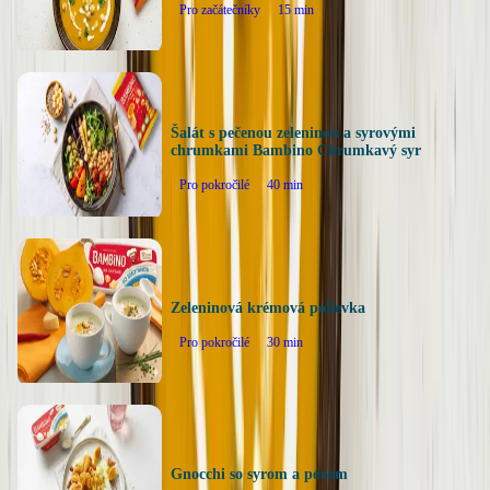
Pro začátečníky
15
min
Šalát s pečenou zeleninou a syrovými
chrumkami Bambino Chrumkavý syr
Pro pokročilé
40
min
Zeleninová krémová polievka
Pro pokročilé
30
min
Gnocchi so syrom a pórom