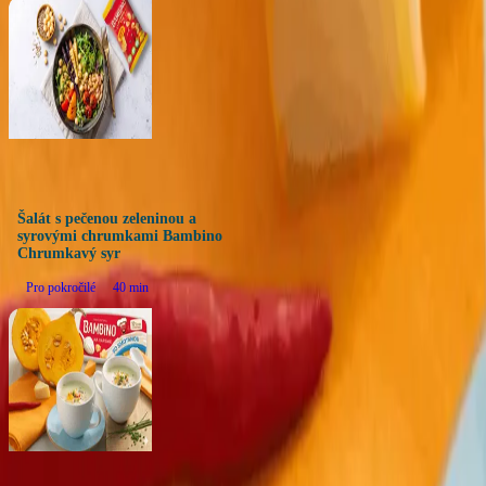
Šalát s pečenou zeleninou a
syrovými chrumkami Bambino
Chrumkavý syr
Pro pokročilé
40
min