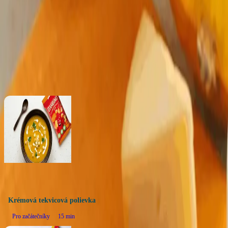
0
hodnotenie
Ohodnotiť recept
Ďalšie recepty
Krémová tekvicová polievka
Pro začátečníky
15
min