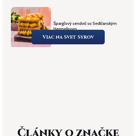
Špargľový sendvič so Sedlčanským
Hermelínom
Viac na Svet Syrov
Pro začátečníky
20
min
Články o značke