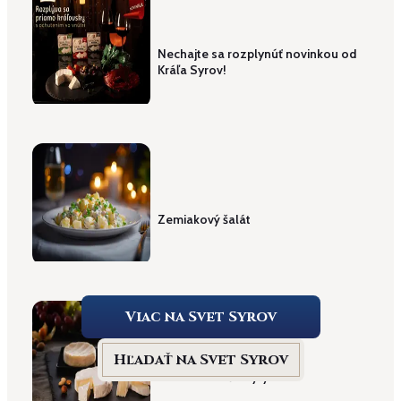
Nechajte sa rozplynúť novinkou od
Kráľa Syrov!
Zemiakový šalát
Viac na Svet Syrov
Hľadať na Svet Syrov
Starostlivosť o syry