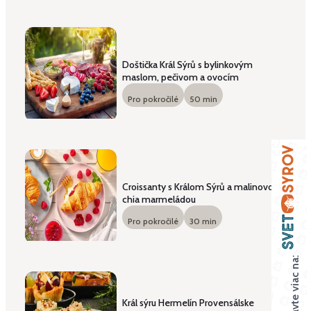
Doštička Král Sýrů s bylinkovým
maslom, pečivom a ovocím
Pro pokročilé
50
min
Croissanty s Králom Sýrů a malinovo-
chia marmeládou
Pro pokročilé
30
min
Objavte viac na:
Král sýru Hermelín Provensálske