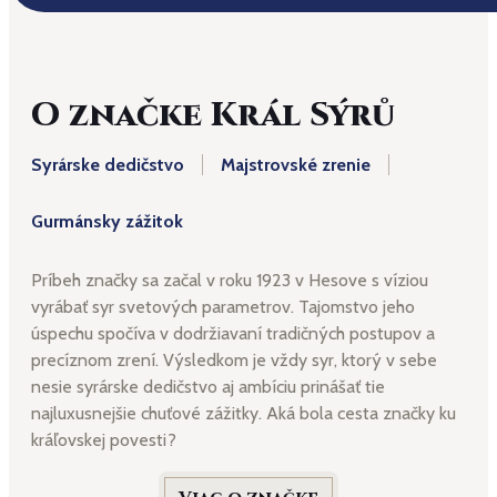
O značke Král Sýrů
Syrárske dedičstvo
Majstrovské zrenie
Gurmánsky zážitok
Príbeh značky sa začal v roku 1923 v Hesove s víziou
vyrábať syr svetových parametrov. Tajomstvo jeho
úspechu spočíva v dodržiavaní tradičných postupov a
precíznom zrení. Výsledkom je vždy syr, ktorý v sebe
nesie syrárske dedičstvo aj ambíciu prinášať tie
najluxusnejšie chuťové zážitky. Aká bola cesta značky ku
kráľovskej povesti?