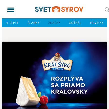
RECEPTY
ČLÁNKY
ZNAČKY
SÚŤAŽE
NOVINKY