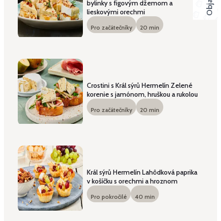
bylinky s figovým džemom a
lieskovými orechmi
Pro začátečníky
20
min
Crostini s Král sýrů Hermelín Zelené
korenie s jamónom, hruškou a rukolou
Pro začátečníky
20
min
Král sýrů Hermelín Lahôdková paprika
v košíčku s orechmi a hroznom
Pro pokročilé
40
min