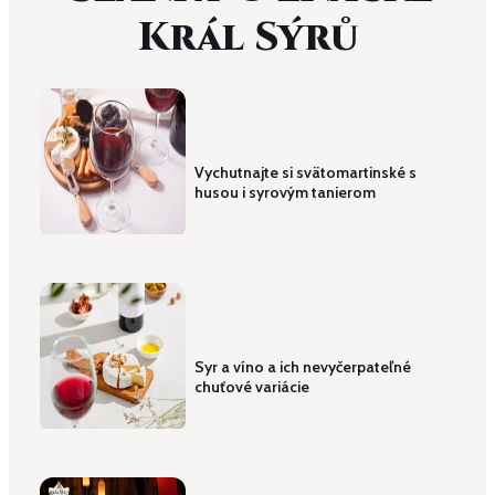
Král Sýrů
Vychutnajte si svätomartinské s
husou i syrovým tanierom
Syr a víno a ich nevyčerpateľné
chuťové variácie