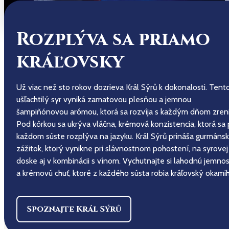
Rozplýva sa priamo
kráľovsky
Už viac než sto rokov dozrieva Král Sýrů k dokonalosti. Tent
ušľachtilý syr vyniká zamatovou plesňou a jemnou
šampiňónovou arómou, ktorá sa rozvíja s každým dňom zreni
Pod kôrkou sa ukrýva vláčna, krémová konzistencia, ktorá sa 
každom súste rozplýva na jazyku. Král Sýrů prináša gurmáns
zážitok, ktorý vynikne pri slávnostnom pohostení, na syrovej
doske aj v kombinácii s vínom. Vychutnajte si lahodnú jemnos
a krémovú chuť, ktoré z každého sústa robia kráľovský okamih
Spoznajte Král Sýrů