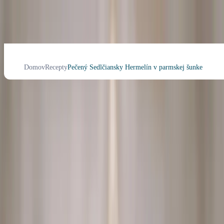
Domov
Recepty
Pečený Sedlčiansky Hermelín v parmskej šunke
Pečený Sedlčiansky Hermelín v
parmskej šunke
5
Sedlčanský recepty
Predkrm
Večera
Obedy
Oslava
Náročnosť
:
Čas prípravy
: