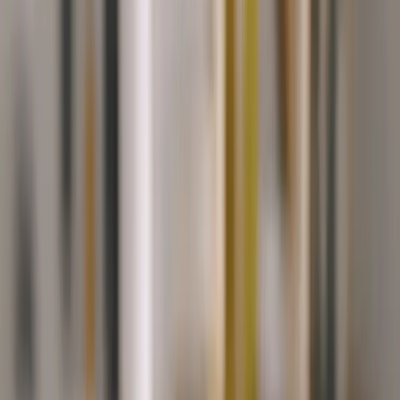
Bielkoviny
Sacharidy
Tuky
38%
17%
42%
0,3g
0,3g
1,3g
Vláknina
Cukry
Soľ
Hodnotenie receptu
5
0
hodnotenie
Ohodnotiť recept
Ďalšie recepty