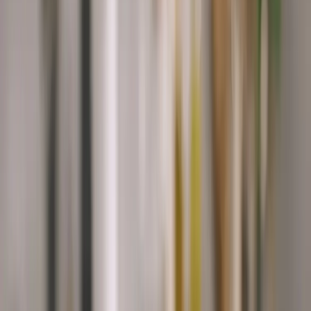
Každý týždeň nové recepty!
Odoberať
Súhlasím so
spracovaním osobných údajov
Výživové údaje na 100 g
Kalórie
1301.3 kj / 309.8 kcal
Makroživiny
19g
8,3g
21g