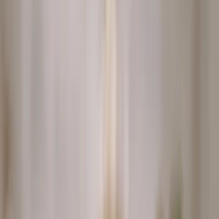
20
min
Ingredience
Postup
Výživa
Hodnotenie
Video postup
Ingrediencie
4 porcie