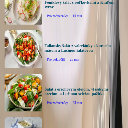
Feniklový šalát s reďkovkami a Kráľom
syrov
Pro začátečníky
15
min
Taliansky šalát z valeriánky s kuracím
mäsom a Lučinou šalátovou
Pro pokročilé
25
min
Šalát s orechovým olejom, vlašskými
orechmi a Lučinou sviežou pažítka
Pro začátečníky
25
min