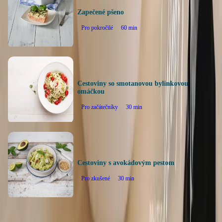
Zapečené pšeno
Pro pokročilé
60
min
Cestoviny so smotanovou bylinkovou
omáčkou
Pro začátečníky
30
min
Cestoviny s avokádovým pestom
Pro zkušené
30
min
Späť na všetky recepty