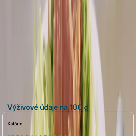
4 ks
Sedlčanský Hermelín Originál
8 plátkov
Parmská šunka
2 lyžice
olivový olej
čierne korenie
(ideální je čerstvě mletý pepř)
Vytlačiť
Zdieľať
Výživové údaje na 100 g
Kalórie