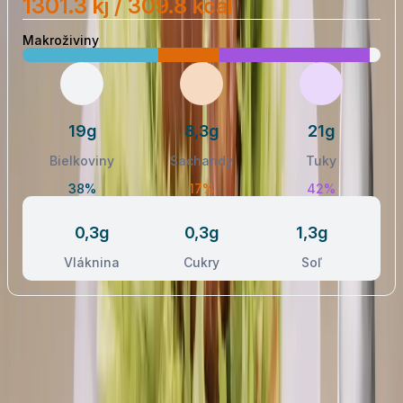
1301.3 kj / 309.8 kcal
Makroživiny
19g
8,3g
21g
Bielkoviny
Sacharidy
Tuky
38%
17%
42%
0,3g
0,3g
1,3g
Vláknina
Cukry
Soľ
Postup receptu
Nezhasínať obrazovku