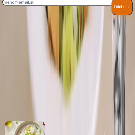
Odoberať
Súhlasím so
spracovaním osobných údajov
Hodnotenie receptu
5
0
hodnotenie
Ohodnotiť recept
Ďalšie recepty