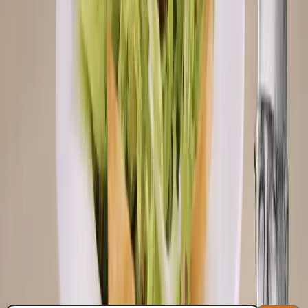
1
.
Žemľu pokrájajte na tenké plátky s hrúbkou asi 2 mm a opečte v
rúre na funkcii gril. Akonáhle začnú plátky zlatnúť, vyberte ich z
rúry von.
2
.
Každý Sedlčanský Hermelín zabalte do 2 plátkov šunky. V panvici
rozohrejte olej a obalený syr v ňom pozvoľna opečte dozlatista,
zhruba 3 minúty z každej strany.
Spustiť časovač (3 min)
3
.
Hotový syr mierne okoreňte a servírujte s opečenými plátkami
pečiva a so šalátom.
Každý týždeň nové recepty!