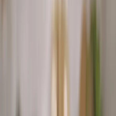
1 ks
žemľa
4 ks
Sedlčanský Hermelín Originál
8 plátkov
Parmská šunka
2 lyžice
olivový olej
čierne korenie
(ideální je čerstvě mletý pepř)
Postup receptu
Nezhasínať obrazovku