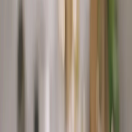
1
.
Žemľu pokrájajte na tenké plátky s hrúbkou asi 2 mm a opečte v
rúre na funkcii gril. Akonáhle začnú plátky zlatnúť, vyberte ich z
rúry von.
2
.
Každý Sedlčanský Hermelín zabalte do 2 plátkov šunky. V panvici
rozohrejte olej a obalený syr v ňom pozvoľna opečte dozlatista,
zhruba 3 minúty z každej strany.
Spustiť časovač (3 min)
3
.
Hotový syr mierne okoreňte a servírujte s opečenými plátkami
pečiva a so šalátom.
Vytlačiť
Zdieľať
Ohodnotiť