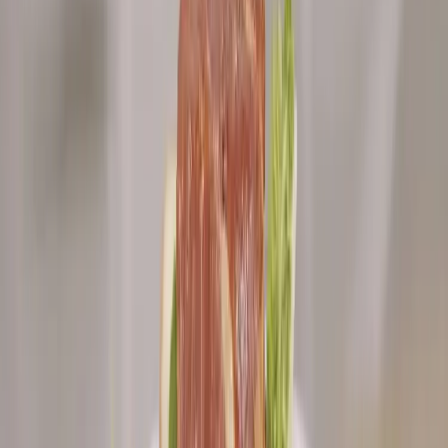
Video postup
Ingrediencie
4 porcie
1 ks
žemľa