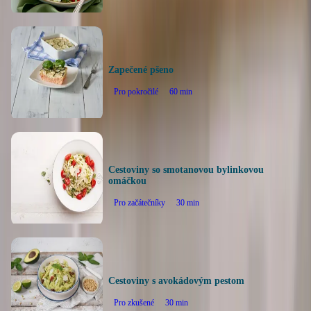
Zapečené pšeno
Pro pokročilé
60
min
Cestoviny so smotanovou bylinkovou
omáčkou
Pro začátečníky
30
min
Cestoviny s avokádovým pestom
Pro zkušené
30
min