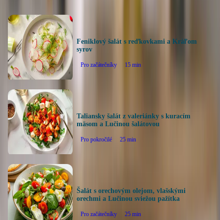
Feniklový šalát s reďkovkami a Kráľom
syrov
Pro začátečníky
15
min
Taliansky šalát z valeriánky s kuracím
mäsom a Lučinou šalátovou
Pro pokročilé
25
min
Šalát s orechovým olejom, vlašskými
orechmi a Lučinou sviežou pažítka
Pro začátečníky
25
min