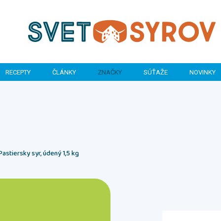
RECEPTY
ČLÁNKY
ZNAČKY
SÚŤAŽE
NOVINKY
Pastiersky syr, údený 1,5 kg