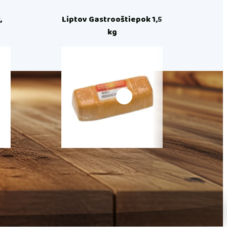
,
Liptov Gastrooštiepok 1,5
Lip
kg