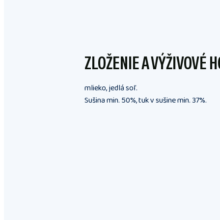
ZLOŽENIE A VÝŽIVOVÉ 
mlieko, jedlá soľ.
Sušina min. 50%, tuk v sušine min. 37%.