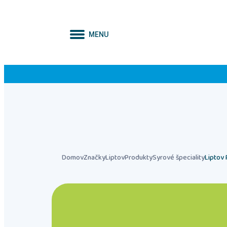
MENU
Domov
Značky
Liptov
Produkty
Syrové špeciality
Liptov 