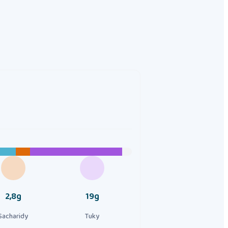
2,8g
19g
Sacharidy
Tuky