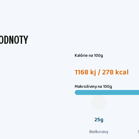
HODNOTY
Kalórie
na 100g
1168 kj / 278 kcal
Makroživiny
na 100g
25g
Bielkoviny