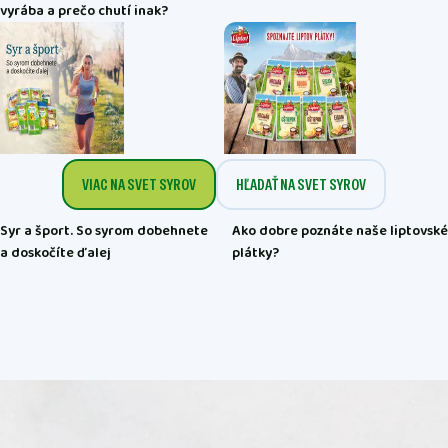
vyrába a prečo chutí inak?
VIAC NA SVET SYROV
HĽADAŤ NA SVET SYROV
Syr a šport. So syrom dobehnete
Ako dobre poznáte naše liptovské
a doskočíte ďalej
plátky?