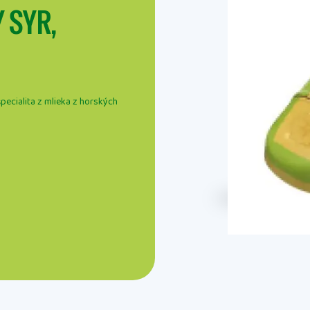
 SYR,
pecialita z mlieka z horských