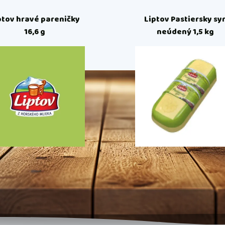
ptov hravé pareničky
Liptov Pastiersky syr
16,6 g
neúdený 1,5 kg