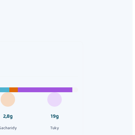
2,8g
19g
Sacharidy
Tuky