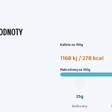
HODNOTY
Kalórie
na 100g
1168 kj / 278 kcal
Makroživiny
na 100g
25g
Bielkoviny