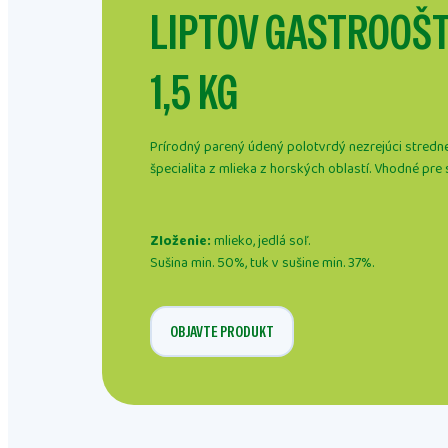
LIPTOV GASTROOŠ
1,5 KG
Prírodný parený údený polotvrdý nezrejúci stredne
špecialita z mlieka z horských oblastí. Vhodné pre 
Zloženie:
mlieko, jedlá soľ.
Sušina min. 50%, tuk v sušine min. 37%.
OBJAVTE PRODUKT