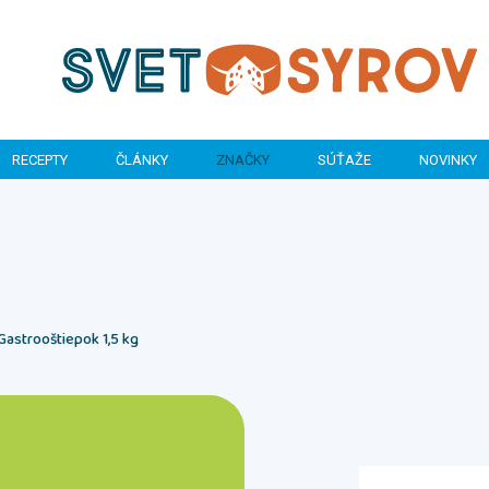
RECEPTY
ČLÁNKY
ZNAČKY
SÚŤAŽE
NOVINKY
Gastrooštiepok 1,5 kg