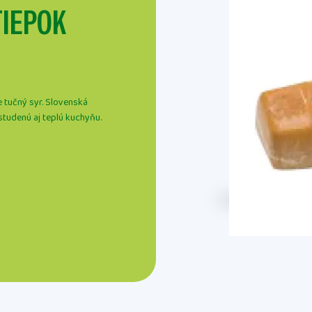
TIEPOK
 tučný syr. Slovenská
studenú aj teplú kuchyňu.