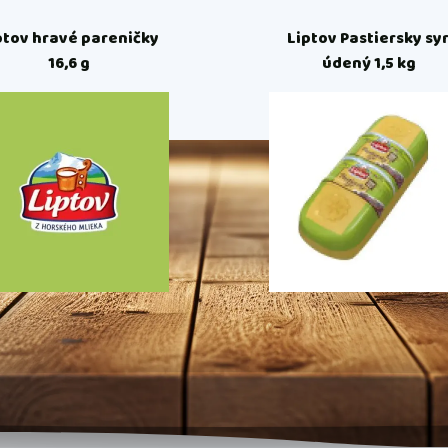
ptov hravé pareničky
Liptov Pastiersky syr
16,6 g
údený 1,5 kg