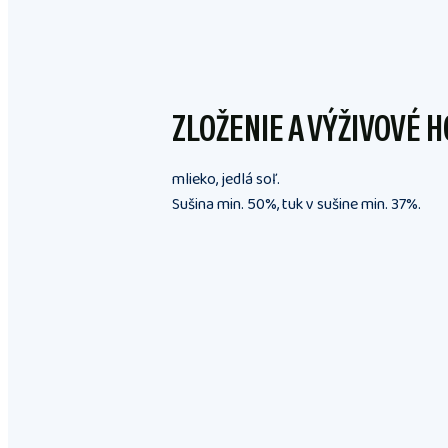
ZLOŽENIE A VÝŽIVOVÉ 
mlieko, jedlá soľ.
Sušina min. 50%, tuk v sušine min. 37%.