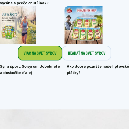
vyrába a prečo chutí inak?
VIAC NA SVET SYROV
HĽADAŤ NA SVET SYROV
Syr a šport. So syrom dobehnete
Ako dobre poznáte naše liptovské
a doskočíte ďalej
plátky?