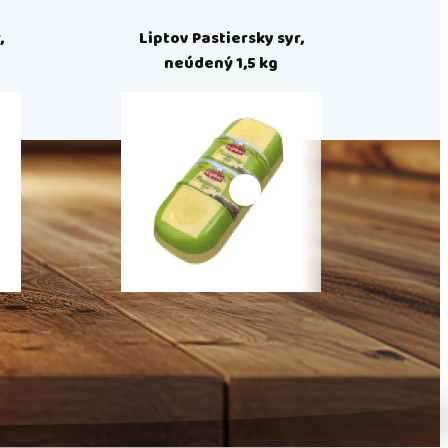
,
Liptov Pastiersky syr,
Lip
neúdený 1,5 kg