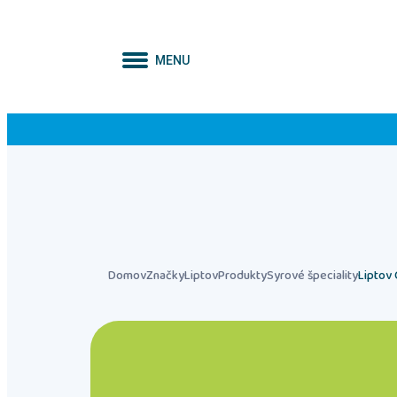
MENU
Domov
Značky
Liptov
Produkty
Syrové špeciality
Liptov 