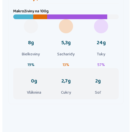
Makroživiny
na 100g
8g
5,3g
24g
Bielkoviny
Sacharidy
Tuky
19%
13%
57%
0g
2,7g
2g
Vláknina
Cukry
Soľ