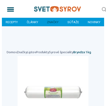
RECEPTY
ČLÁNKY
ZNAČKY
SÚŤAŽE
NOVINKY
Domov
Značky
Liptov
Produkty
Syrové špeciality
Bryndza 1 kg