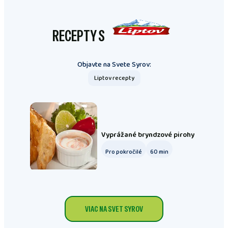
RECEPTY S
Objavte na Svete Syrov:
Liptov recepty
Vyprážané bryndzové pirohy
Pro pokročilé
60
min
VIAC NA SVET SYROV