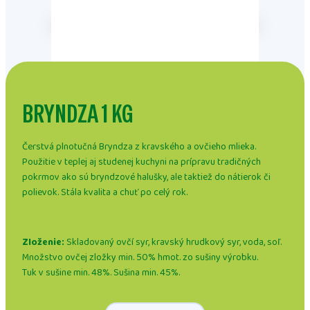
BRYNDZA 1 KG
Čerstvá plnotučná Bryndza z kravského a ovčieho mlieka.
Použitie v teplej aj studenej kuchyni na prípravu tradičných
pokrmov ako sú bryndzové halušky, ale taktiež do nátierok či
polievok. Stála kvalita a chuť po celý rok.
Zloženie:
Skladovaný ovčí syr, kravský hrudkový syr, voda, soľ.
Množstvo ovčej zložky min. 50% hmot. zo sušiny výrobku.
Tuk v sušine min. 48%. Sušina min. 45%.