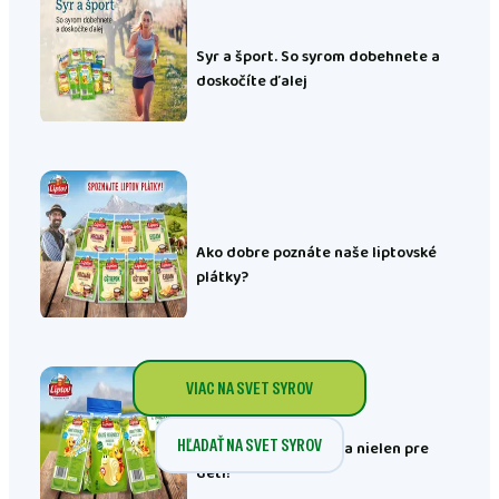
Syr a šport. So syrom dobehnete a
doskočíte ďalej
Ako dobre poznáte naše liptovské
plátky?
VIAC NA SVET SYROV
HĽADAŤ NA SVET SYROV
Liptov Hravé - desiata nielen pre
deti!