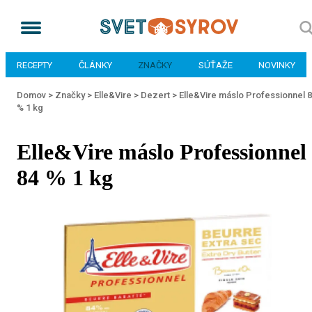
RECEPTY
ČLÁNKY
ZNAČKY
SÚŤAŽE
NOVINKY
Domov >
Značky >
Elle&Vire >
Dezert >
Elle&Vire máslo Professionnel 
% 1 kg
Elle&Vire máslo Professionnel
84 % 1 kg