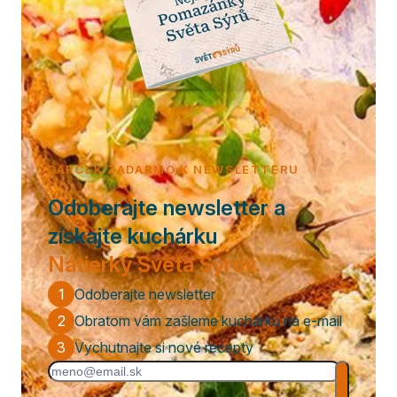
DARČEK ZADARMO K NEWSLETTERU
Odoberajte newsletter a
získajte kuchárku
Nátierky Sveta Syrov.
1
Odoberajte newsletter
2
Obratom vám zašleme kuchárku na e-mail
3
Vychutnajte si nové recepty