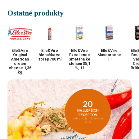
Ostatné produkty
Elle&Vire
Elle&Vire
Elle&Vire
Elle&Vire
Elle
Original
šlehačka ve
Excellence
Mascarpone
Bou
American
spreji 700 ml
Smetana ke
1 l
Van
cream
šlehání 35,1
Cr
cheese 1,36
%, 1 l
Brûlé
kg
20
NAJLEPŠÍCH
RECEPTOV
vybraných milovníkmi
syrov