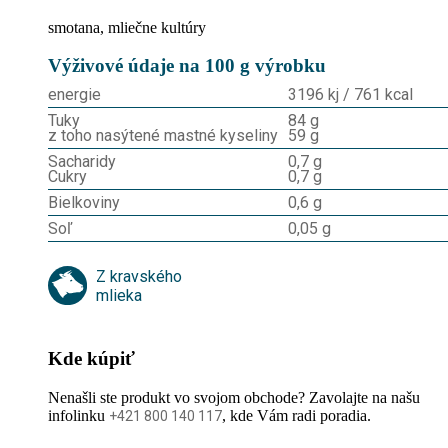
smotana, mliečne kultúry
Výživové údaje na 100 g výrobku
energie
3196 kj / 761 kcal
Tuky
84 g
z toho nasýtené mastné kyseliny
59 g
Sacharidy
0,7 g
Cukry
0,7 g
Bielkoviny
0,6 g
Soľ
0,05 g
Z kravského
mlieka
Kde kúpiť
Nenašli ste produkt vo svojom obchode? Zavolajte na našu
infolinku
, kde Vám radi poradia.
+421 800 140 117