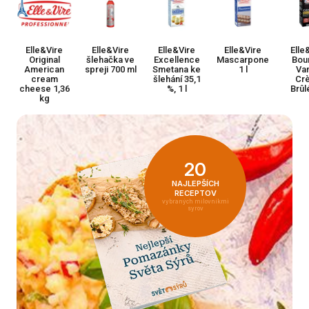
Elle&Vire
Elle&Vire
Elle&Vire
Elle&Vire
Elle
Original
šlehačka ve
Excellence
Mascarpone
Bou
American
spreji 700 ml
Smetana ke
1 l
Van
cream
šlehání 35,1
Cr
cheese 1,36
%, 1 l
Brûlé
kg
20
NAJLEPŠÍCH
RECEPTOV
vybraných milovníkmi
syrov