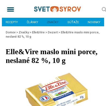
RECEPTY
ČLÁNKY
ZNAČKY
SÚŤAŽE
NOVINKY
Domov >
Značky >
Elle&Vire >
Dezert >
Elle&Vire maslo mini porce,
neslané 82 %, 10 g
Elle&Vire maslo mini porce,
neslané 82 %, 10 g