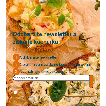
DARČEK ZADARMO K NEWSLETTERU
Odoberajte newsletter a
získajte kuchárku
Nátierky Sveta Syrov.
1
Odoberajte newsletter
2
Obratom vám zašleme kuchárku na e-mail
3
Vychutnajte si nové recepty
Chcem sa prihlásiť k odberu newslettera a súhlasím so
spracovaním osobných údajov
.