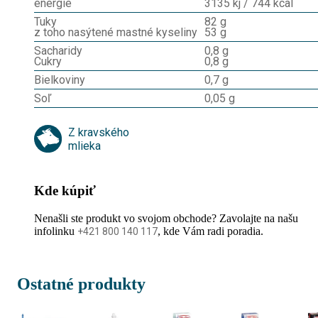
energie
3135 kj / 744 kcal
Tuky
82 g
z toho nasýtené mastné kyseliny
53 g
Sacharidy
0,8 g
Cukry
0,8 g
Bielkoviny
0,7 g
Soľ
0,05 g
Z kravského
mlieka
Kde kúpiť
Nenašli ste produkt vo svojom obchode? Zavolajte na našu
infolinku
, kde Vám radi poradia.
+421 800 140 117
Ostatné produkty