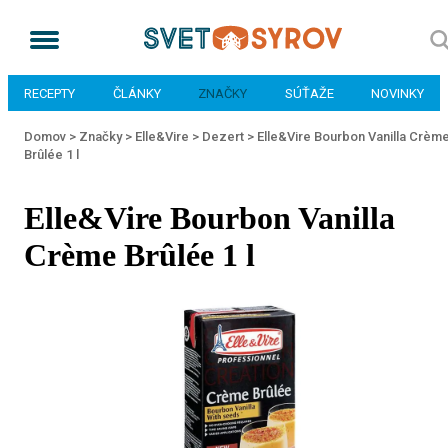
RECEPTY
ČLÁNKY
ZNAČKY
SÚŤAŽE
NOVINKY
Domov >
Značky >
Elle&Vire >
Dezert >
Elle&Vire Bourbon Vanilla Crèm
Brûlée 1 l
Elle&Vire Bourbon Vanilla
Crème Brûlée 1 l