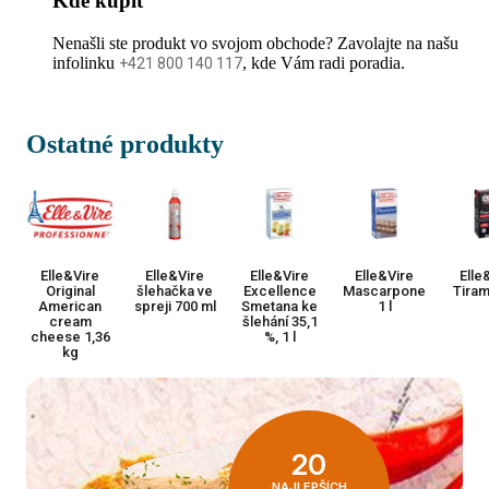
Kde kúpiť
Nenašli ste produkt vo svojom obchode? Zavolajte na našu
infolinku
, kde Vám radi poradia.
+421 800 140 117
Ostatné produkty
Elle&Vire
Elle&Vire
Elle&Vire
Elle&Vire
Elle
Original
šlehačka ve
Excellence
Mascarpone
Tirami
American
spreji 700 ml
Smetana ke
1 l
cream
šlehání 35,1
cheese 1,36
%, 1 l
kg
20
NAJLEPŠÍCH