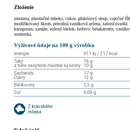
Zloženie
smotana, plnotučné mlieko, cukor, glukózový sirup, vaječné žĺt
modifikovaný škrob, prírodná vanilková aróma, zahusťovadlá:
karagenan, xantán; sušený bielok, farbivo: betakarotén, vanilk
semienka.
Výživové údaje na 100 g výrobku
energie
911 kj / 217 kcal
Tuky
16 g
z toho nasýtené mastné kyseliny
10 g
Sacharidy
17 g
Cukry
12 g
Bielkoviny
2,5 g
Soľ
0,09 g
Z kravského
mlieka