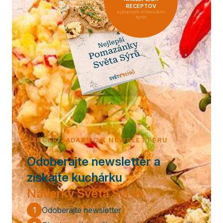
RECEPTOV
vybraných milovníkmi
syrov
DARČEK ZADARMO K NEWSLETTERU
Odoberajte newsletter a
získajte kuchárku
Nátierky Sveta Syrov.
1
Odoberajte newsletter