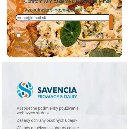
2
Obratom vám zašleme kuchárku na e-mail
3
Vychutnajte si nové recepty
Chcem sa prihlásiť k odberu newslettera a súhlasím so
spracovaním osobných údajov
.
Všeobecné podmienky používania
webových stránok
Zásady ochrany osobných údajov
Zásady používania súborov cookie