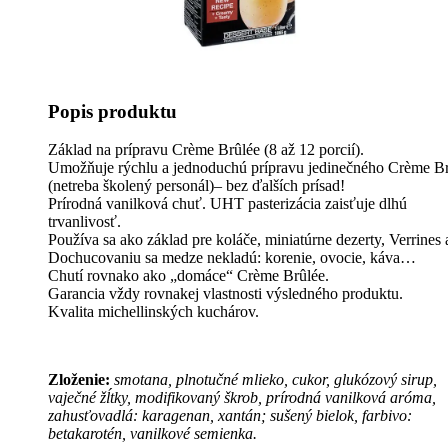
Popis produktu
Základ na prípravu Crème Brûlée (8 až 12 porcií).
Umožňuje rýchlu a jednoduchú prípravu jedinečného Crème B
(netreba školený personál)– bez ďalších prísad!
Prírodná vanilková chuť. UHT pasterizácia zaisťuje dlhú
trvanlivosť.
Používa sa ako základ pre koláče, miniatúrne dezerty, Verrines 
Dochucovaniu sa medze nekladú: korenie, ovocie, káva…
Chutí rovnako ako „domáce“ Crème Brûlée.
Garancia vždy rovnakej vlastnosti výsledného produktu.
Kvalita michellinských kuchárov.
Zloženie:
smotana, plnotučné mlieko, cukor, glukózový sirup,
vaječné žĺtky, modifikovaný škrob, prírodná vanilková aróma,
zahusťovadlá: karagenan, xantán; sušený bielok, farbivo:
betakarotén, vanilkové semienka.