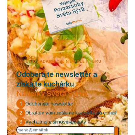
DARČEK ZADARMO K NEWSLETTERU
Odoberajte newsletter a
získajte kuchárku
Nátierky Sveta Syrov.
1
Odoberajte newsletter
2
Obratom vám zašleme kuchárku na e-mail
3
Vychutnajte si nové recepty