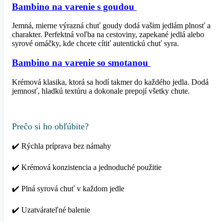
Bambino na varenie s goudou
Jemná, mierne výrazná chuť goudy dodá vašim jedlám plnosť a
charakter. Perfektná voľba na cestoviny, zapekané jedlá alebo
syrové omáčky, kde chcete cítiť autentickú chuť syra.
Bambino na varenie so smotanou
Krémová klasika, ktorá sa hodí takmer do každého jedla. Dodá
jemnosť, hladkú textúru a dokonale prepojí všetky chute.
Prečo si ho obľúbite?
✔️ Rýchla príprava bez námahy
✔️ Krémová konzistencia a jednoduché použitie
✔️ Plná syrová chuť v každom jedle
✔️ Uzatvárateľné balenie