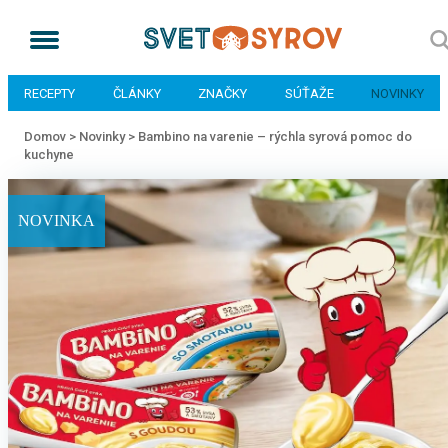
RECEPTY
ČLÁNKY
ZNAČKY
SÚŤAŽE
NOVINKY
Domov >
Novinky >
Bambino na varenie – rýchla syrová pomoc do
kuchyne
NOVINKA