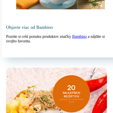
Objavte viac od Bambino
Pozrite si celú ponuku produktov značky
Bambino
a nájdite si
svojho favorita.
20
NAJLEPŠÍCH
RECEPTOV
vybraných milovníkmi
syrov