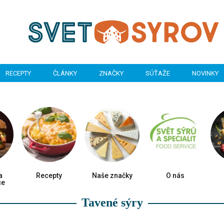
RECEPTY
ČLÁNKY
ZNAČKY
SÚŤAŽE
NOVINKY
a
Recepty
Naše značky
O nás
ce
Tavené sýry