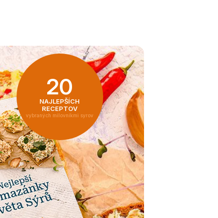
20
NAJLEPŠÍCH
RECEPTOV
vybraných milovníkmi syrov