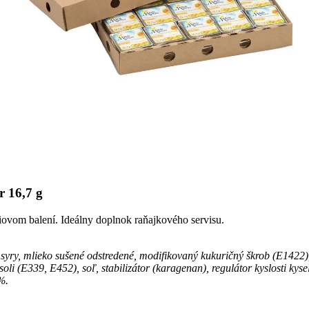
r 16,7 g
iovom balení. Ideálny doplnok raňajkového servisu.
syry, mlieko sušené odstredené, modifikovaný kukuričný škrob (E1422),
soli (E339, E452), soľ, stabilizátor (karagenan), regulátor kyslosti kys
0%.