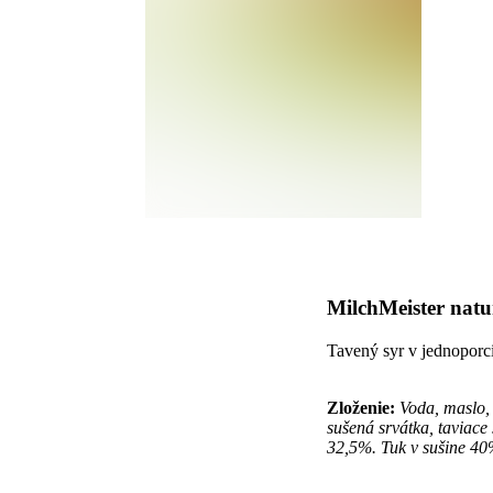
MilchMeister natu
Tavený syr v jednoporc
Zloženie:
Voda, maslo, 
sušená srvátka, taviace 
32,5%. Tuk v sušine 4