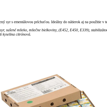
ený syr s ementálovou príchuťou. Ideálny do nátierok aj na použitie v t
syr, sušené mlieko, mliečne bielkoviny, (E452, E450, E339), stabilizáto
i kyselina citrónová.