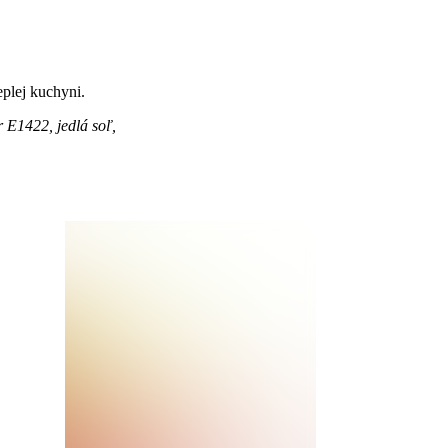
eplej kuchyni.
r E1422, jedlá soľ,