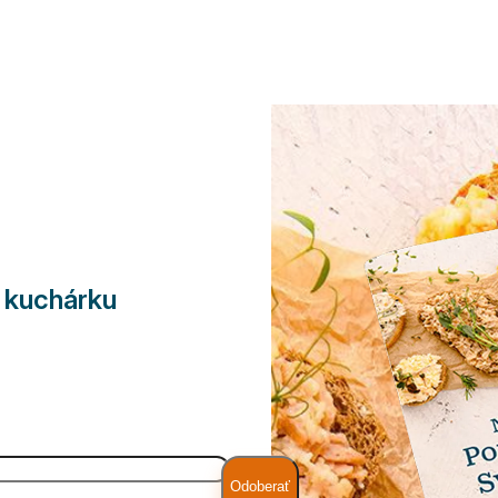
e kuchárku
Odoberať