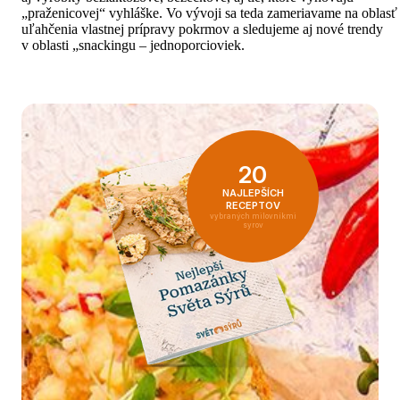
„praženicovej“ vyhláške. Vo vývoji sa teda zameriavame na oblasť
uľahčenia vlastnej prípravy pokrmov a sledujeme aj nové trendy
v oblasti „snackingu – jednoporcioviek.
20
NAJLEPŠÍCH
RECEPTOV
vybraných milovníkmi
syrov