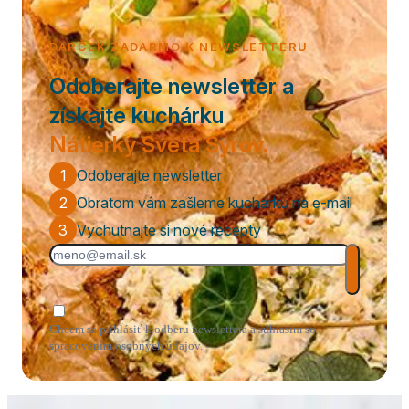
DARČEK ZADARMO K NEWSLETTERU
Odoberajte newsletter a
získajte kuchárku
Nátierky Sveta Syrov.
1
Odoberajte newsletter
2
Obratom vám zašleme kuchárku na e-mail
3
Vychutnajte si nové recepty
Chcem sa prihlásiť k odberu newslettera a súhlasím so
spracovaním osobných údajov
.