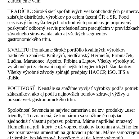
Zaručujeme vám:
TRADÍCIU: Široká sieť spoľahlivých veľkoobchodných partnero
zaisťuje distribúciu výrobkov po celom území ČR a SR. Food
servisový tím vyškolených obchodných poradcov je pripravený
poskytnúť odborný servis profesionálom pracujúcim v prevádzkac
závodného stravovania, ako aj všetkých segmentov
gastronomického trhu.
KVALITU: Ponúkame široké portfólio kvalitných výrobkov
tradičných značiek: Král sýrů, Sedlčanský Hermelín, Pribináček,
Lučina, Maratonec, Apetito, Pribina a Liptov. Všetky výrobky sú
vyrábané pri zachovaní najprísnejších hygienických štandardov.
Všetky výrobné závody spĺňajú predpisy HACCP, ISO, IFS a
ďalšie.
POCTIVOSŤ: Neustále sa snažíme vyvíjať výrobky podľa potrieb
zákazníkov, ako aj podľa najnovších trendov zdravej výživy a
požiadaviek gastronomického trhu.
Spoločnosť Savencia sa najviac zameriava na tzv. produkty „user
friendly“. To znamená, že kuchárom sa snažíme čo najviac
zjednodušiť vlastnú prípravu pokrmu. Máme napríklad mrazený
Hermelín na gril, ktorý je už vopred obalený korením a stačí ho len
bez rozmrazenia umiestniť na grilovaciu plochu. Máme samozrejm
aj výrobky bezlaktózové, bezéčkové, aj tie, ktoré vyhovujú