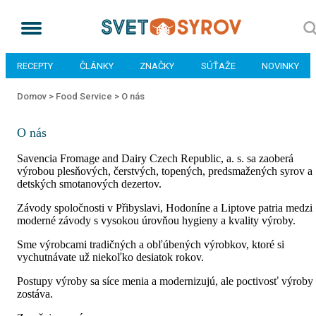
RECEPTY
ČLÁNKY
ZNAČKY
SÚŤAŽE
NOVINKY
Domov >
Food Service >
O nás
O nás
Savencia Fromage and Dairy Czech Republic, a. s. sa zaoberá
výrobou plesňových, čerstvých, topených, predsmažených syrov a
detských smotanových dezertov.
Závody spoločnosti v Přibyslavi, Hodoníne a Liptove patria medzi
moderné závody s vysokou úrovňou hygieny a kvality výroby.
Sme výrobcami tradičných a obľúbených výrobkov, ktoré si
vychutnávate už niekoľko desiatok rokov.
Postupy výroby sa síce menia a modernizujú, ale poctivosť výroby
zostáva.