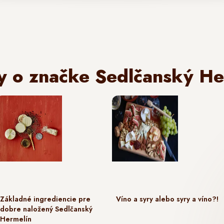
y o značke Sedlčanský He
Základné ingrediencie pre
Víno a syry alebo syry a víno?!
dobre naložený Sedlčanský
Hermelín