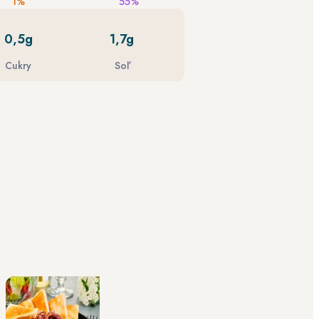
1%
55%
0,5g
1,7g
Cukry
Soľ