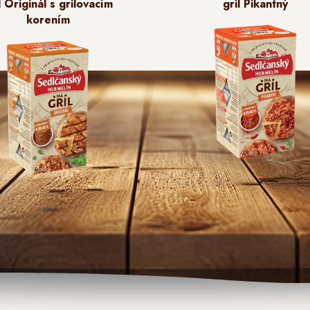
l Originál s grilovacím
gril Pikantný
korením