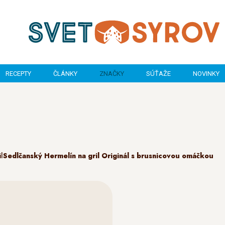
RECEPTY
ČLÁNKY
ZNAČKY
SÚŤAŽE
NOVINKY
l
Sedlčanský Hermelín na gril Originál s brusnicovou omáčkou