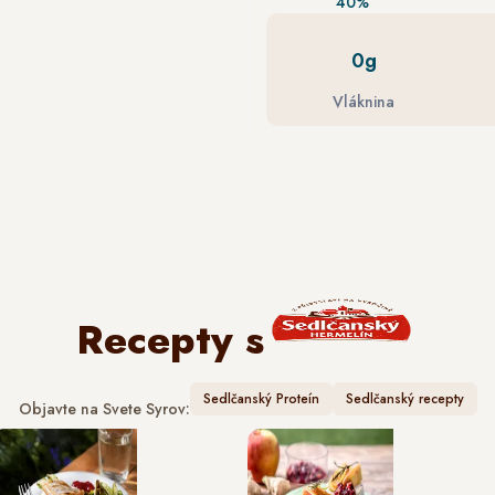
40%
0g
Vláknina
Recepty s
Sedlčanský Proteín
Sedlčanský recepty
Objavte na Svete Syrov: