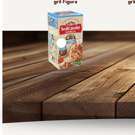
gril Figura
gri