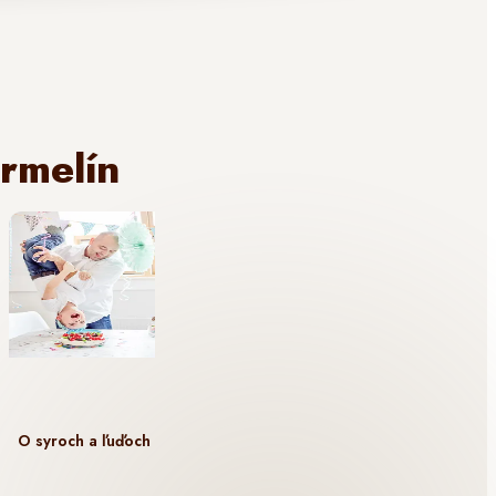
rmelín
O syroch a ľuďoch