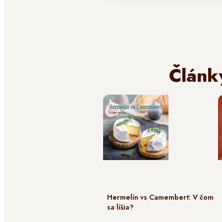
Článk
Hermelín vs Camembert: V čom
sa líšia?