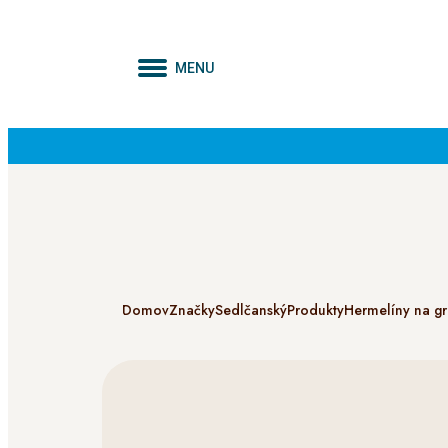
MENU
Domov
Značky
Sedlčanský
Produkty
Hermelíny na gri