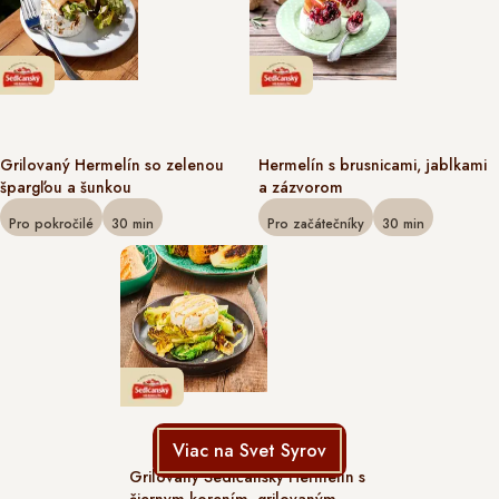
Grilovaný Hermelín so zelenou
Hermelín s brusnicami, jablkami
špargľou a šunkou
a zázvorom
Pro pokročilé
30
min
Pro začátečníky
30
min
Viac na Svet Syrov
Grilovaný Sedlčanský Hermelín s
čiernym korením, grilovaným