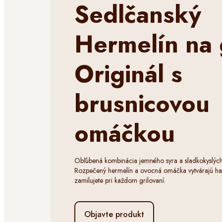
Sedlčanský
Hermelín na 
Originál s
brusnicovou
omáčkou
Obľúbená kombinácia jemného syra a sladkokyslých 
Rozpečený hermelín a ovocná omáčka vytvárajú harm
zamilujete pri každom grilovaní.
Objavte produkt