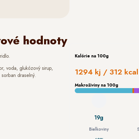
vové hodnoty
ridlo.
Kalórie
na 100g
r, voda, glukózový sirup,
1294 kj / 312 kcal
a sorban draselný.
Makroživiny
na 100g
19g
Bielkoviny