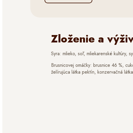
Zloženie a výži
Syra: mlieko, soľ, mliekarenské kultúry, sy
Brusnicovej omáčky: brusnice 46 %, cuko
želírujúca látka pektín, konzervačná látk