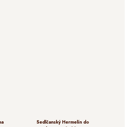
na
Sedlčanský Hermelín do
Se