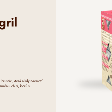
gril
brusníc, ktorá nikdy neomrzí.
óniu chutí, ktorú si