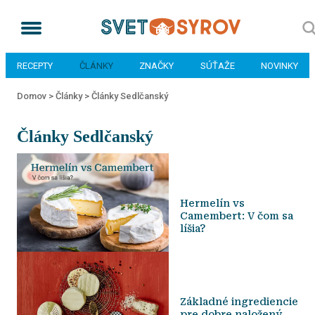
RECEPTY
ČLÁNKY
ZNAČKY
SÚŤAŽE
NOVINKY
Domov >
Články >
Články Sedlčanský
Články Sedlčanský
Hermelín vs
Camembert: V čom sa
líšia?
Základné ingrediencie
pre dobre naložený