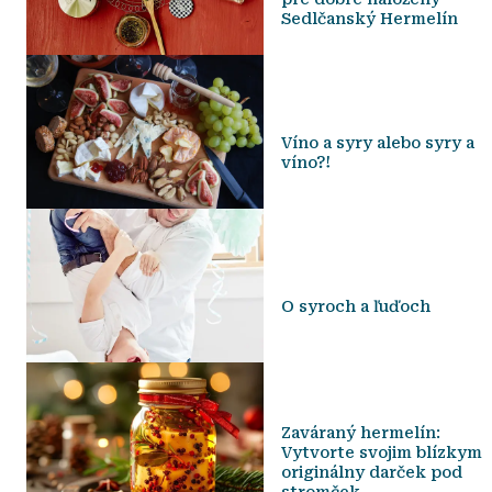
Sedlčanský Hermelín
Víno a syry alebo syry a
víno?!
O syroch a ľuďoch
Zaváraný hermelín:
Vytvorte svojim blízkym
originálny darček pod
stromček