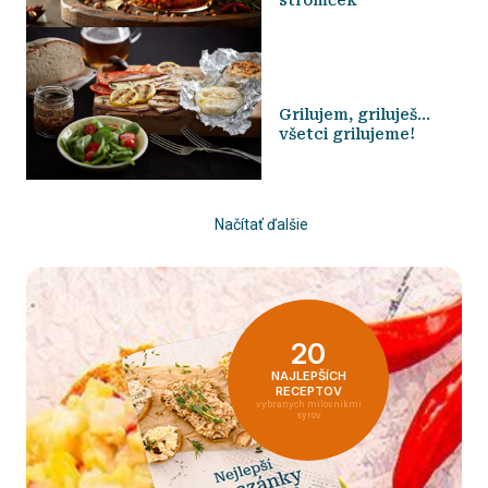
Grilujem, griluješ…
všetci grilujeme!
Načítať ďalšie
20
NAJLEPŠÍCH
RECEPTOV
vybraných milovníkmi
syrov