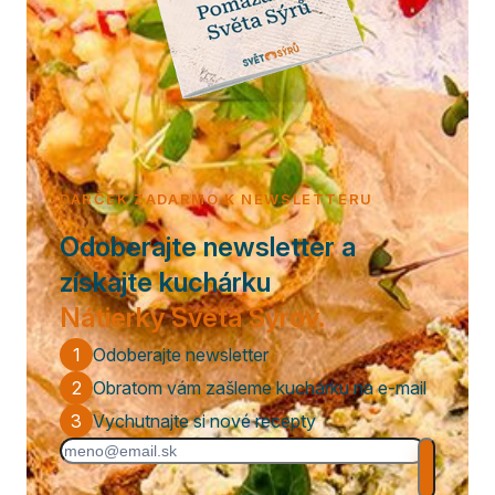
DARČEK ZADARMO K NEWSLETTERU
Odoberajte newsletter a
získajte kuchárku
Nátierky Sveta Syrov.
1
Odoberajte newsletter
2
Obratom vám zašleme kuchárku na e-mail
3
Vychutnajte si nové recepty