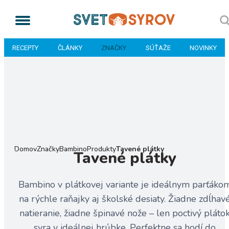
RECEPTY
ČLÁNKY
ZNAČKY
SÚŤAŽE
NOVINKY
Domov
Značky
Bambino
Produkty
Tavené plátky
Tavené plátky
Bambino v plátkovej variante je ideálnym parťáko
na rýchle raňajky aj školské desiaty. Žiadne zdĺhav
natieranie, žiadne špinavé nože – len poctivý pláto
syra v ideálnej hrúbke. Perfektne sa hodí do