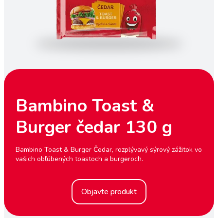
Bambino Toast &
Burger čedar 130 g
Bambino Toast & Burger Čedar, rozplývavý sýrový zážitok vo
vašich obľúbených toastoch a burgeroch.
Objavte produkt