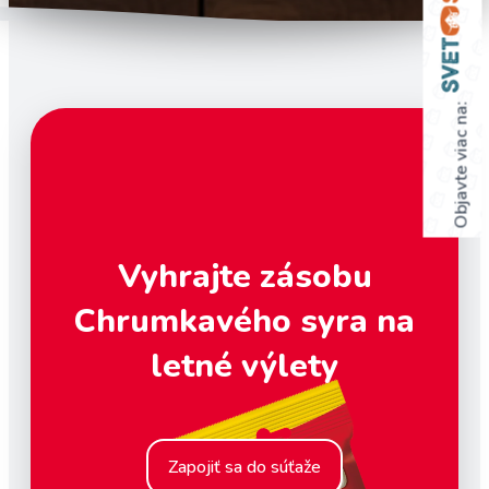
Objavte viac na:
Vyhrajte zásobu
Chrumkavého syra na
letné výlety
Zapojiť sa do súťaže