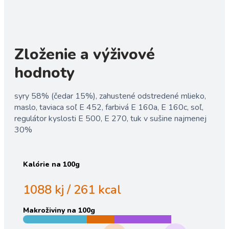
Zloženie a výživové
hodnoty
syry 58% (čedar 15%), zahustené odstredené mlieko,
maslo, taviaca soľ E 452, farbivá E 160a, E 160c, soľ,
regulátor kyslosti E 500, E 270, tuk v sušine najmenej
30%
Kalórie
na 100g
1088 kj / 261 kcal
Makroživiny
na 100g