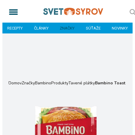
RECEPTY
ČLÁNKY
ZNAČKY
SÚŤAŽE
NOVINKY
Domov
Značky
Bambino
Produkty
Tavené plátky
Bambino Toast & Bu