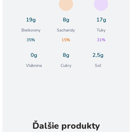
19g
8g
17g
Bielkoviny
Sacharidy
Tuky
35%
15%
31%
0g
8g
2,5g
Vláknina
Cukry
Soľ
Ďalšie produkty