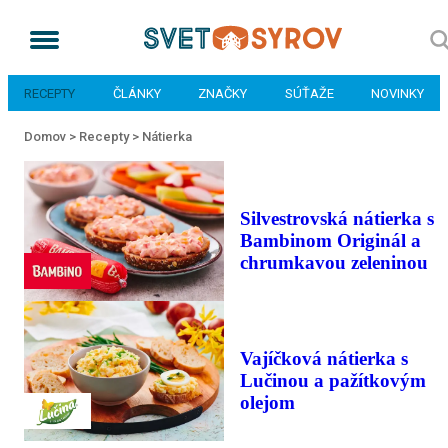
RECEPTY
ČLÁNKY
ZNAČKY
SÚŤAŽE
NOVINKY
Domov >
Recepty >
Nátierka
Silvestrovská nátierka s
Bambinom Originál a
chrumkavou zeleninou
Vajíčková nátierka s
Lučinou a pažítkovým
olejom