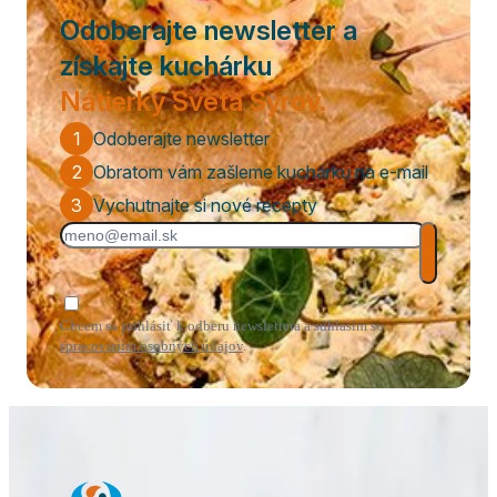
Odoberajte newsletter a
získajte kuchárku
Nátierky Sveta Syrov.
1
Odoberajte newsletter
2
Obratom vám zašleme kuchárku na e-mail
3
Vychutnajte si nové recepty
Chcem sa prihlásiť k odberu newslettera a súhlasím so
spracovaním osobných údajov
.