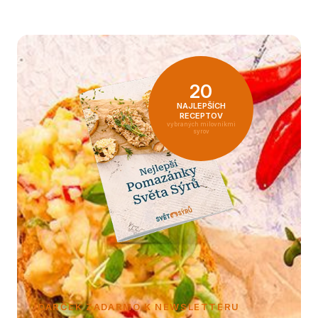
20
NAJLEPŠÍCH
RECEPTOV
vybraných milovníkmi
syrov
DARČEK ZADARMO K NEWSLETTERU