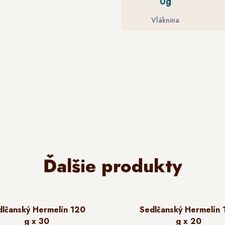
0g
Vláknina
Ďalšie produkty
dlčanský Hermelín 120
Sedlčanský Hermelín 
g x 30
g x 20