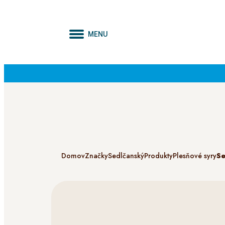
MENU
Domov
Značky
Sedlčanský
Produkty
Plesňové syry
Se