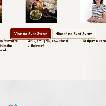
Viac na Svet Syrov
Hľadať na Svet Syrov
n: Vytvorte
Grilujem, griluješ… všetci
10 tipov o var
iginálny
grilujeme!
mček