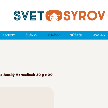
RECEPTY
ČLÁNKY
ZNAČKY
SÚŤAŽE
NOVINKY
dlčanský Hermelínek 80 g x 20