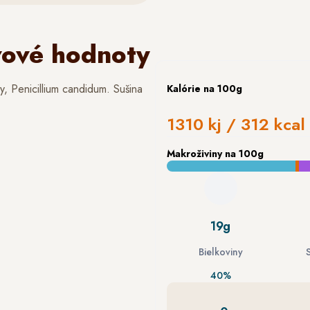
vové hodnoty
ry, Penicillium candidum. Sušina
Kalórie
na 100g
1310 kj / 312 kcal
Makroživiny
na 100g
19g
Bielkoviny
40%