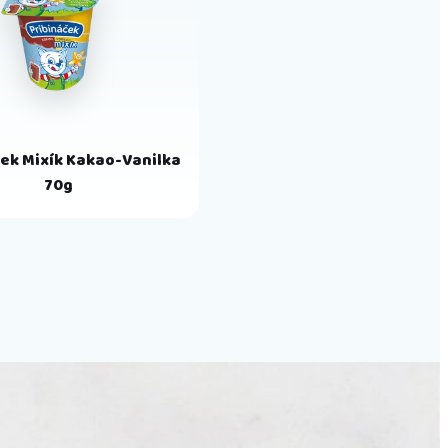
ček Mixík Kakao-Vanilka
70g