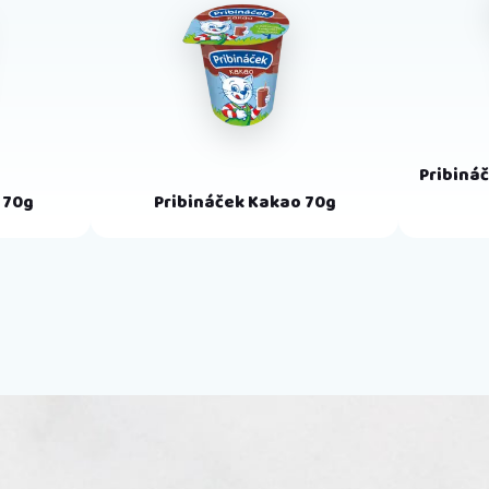
Pribiná
 70g
Pribináček Kakao 70g