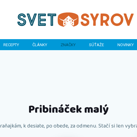
RECEPTY
ČLÁNKY
ZNAČKY
SÚŤAŽE
NOVINKY
Pribináček malý
 raňajkám, k desiate, po obede, za odmenu. Stačí si len vybra