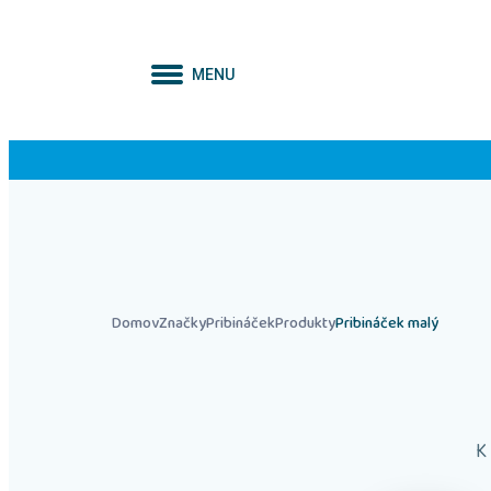
MENU
Domov
Značky
Pribináček
Produkty
Pribináček malý
K