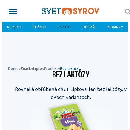
RECEPTY
ČLÁNKY
ZNAČKY
SÚŤAŽE
NOVINKY
Domov
Značky
Liptov
Produkty
Bez laktózy
BEZ LAKTÓZY
Rovnaká obľúbená chuť Liptova, len bez laktózy, v
dvoch variantoch.