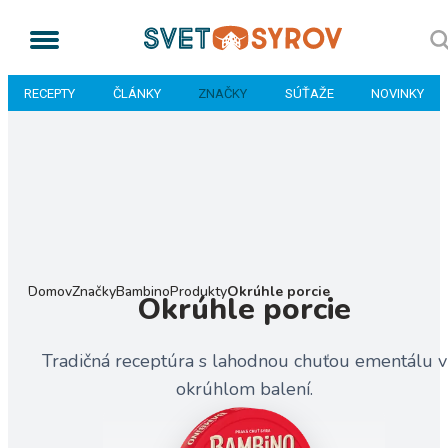
RECEPTY
ČLÁNKY
ZNAČKY
SÚŤAŽE
NOVINKY
Domov
Značky
Bambino
Produkty
Okrúhle porcie
Okrúhle porcie
Tradičná receptúra s lahodnou chuťou ementálu v
okrúhlom balení.