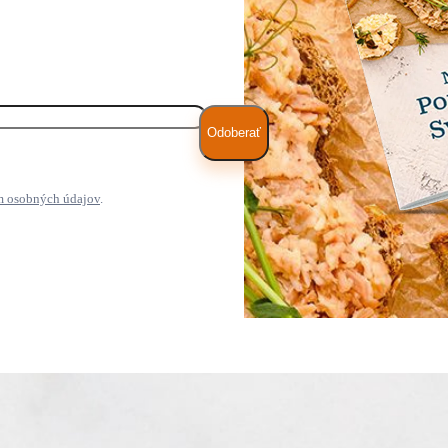
Odoberať
m osobných údajov
.