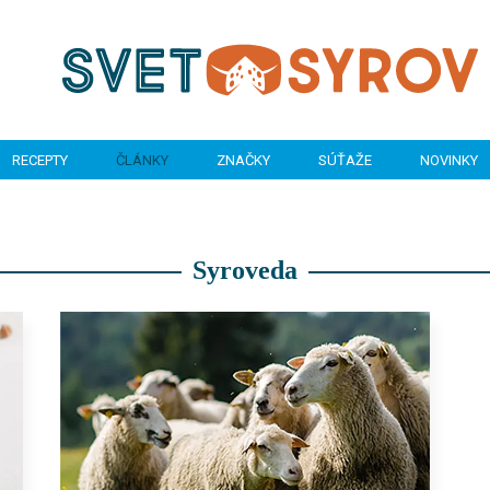
RECEPTY
ČLÁNKY
ZNAČKY
SÚŤAŽE
NOVINKY
Syroveda