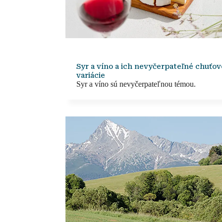
Syr a víno a ich nevyčerpateľné chuťov
variácie
Syr a víno sú nevyčerpateľnou témou.