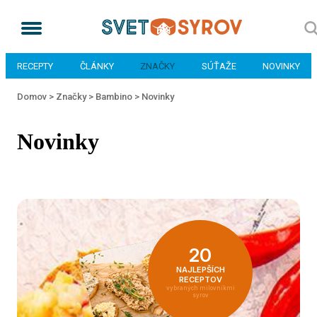
RECEPTY
ČLÁNKY
ZNAČKY
SÚŤAŽE
NOVINKY
Domov >
Značky >
Bambino >
Novinky
Novinky
20
NAJLEPŠÍCH
RECEPTOV
vybraných milovníkmi
syrov