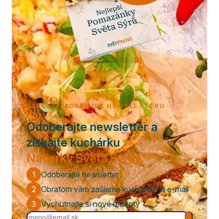
DARČEK ZADARMO K NEWSLETTERU
Odoberajte newsletter a
získajte kuchárku
Nátierky Sveta Syrov.
1
Odoberajte newsletter
2
Obratom vám zašleme kuchárku na e-mail
3
Vychutnajte si nové recepty